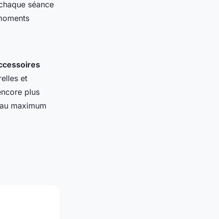
, chaque séance
 moments
ccessoires
elles et
encore plus
r au maximum