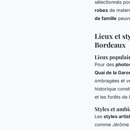
sélectionnés po
robes
de materni
de famille
peuve
Lieux et st
Bordeaux
Lieux populai
Pour des
photos
Quai de la Gar
ombragées et ve
historique cons
et les forêts de
Styles et ambi
Les
styles arti
comme Jérôme J