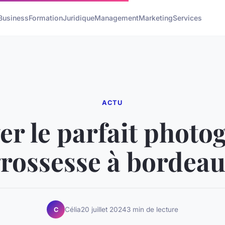
Business
Formation
Juridique
Management
Marketing
Services
ACTU
er le parfait photo
rossesse à bordea
Célia
20 juillet 2024
3 min de lecture
C