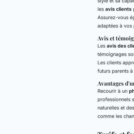
style et sa capa
les
avis clients
p
Assurez-vous é
adaptées à vos 
Avis et témoig
Les
avis des cli
témoignages sou
Les clients appr
futurs parents à 
Avantages d'u
Recourir à un
ph
professionnels 
naturelles et de
comme les chan