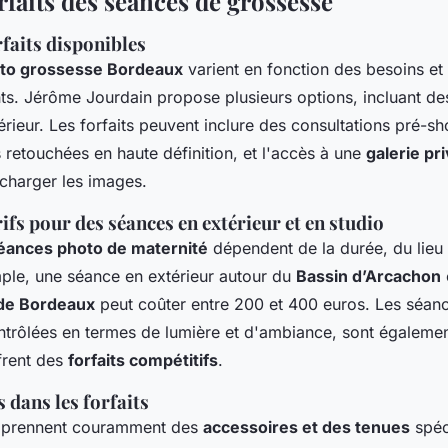
orfaits des séances de grossesse
faits disponibles
hoto grossesse Bordeaux
varient en fonction des besoins et
nts. Jérôme Jourdain propose plusieurs options, incluant d
érieur. Les forfaits peuvent inclure des consultations pré-s
 retouchées en haute définition, et l'accès à une
galerie pr
lécharger les images.
rifs pour des séances en extérieur et en studio
séances photo de maternité
dépendent de la durée, du lieu 
mple, une séance en extérieur autour du
Bassin d’Arcachon
 de Bordeaux
peut coûter entre 200 et 400 euros. Les séanc
ntrôlées en termes de lumière et d'ambiance, sont égalemen
frent des
forfaits compétitifs
.
s dans les forfaits
omprennent couramment des
accessoires et des tenues
spéc