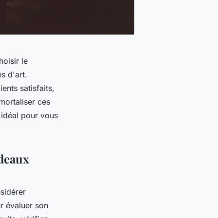
oisir le
s d'art.
ents satisfaits,
mortaliser ces
 idéal pour vous
rdeaux
nsidérer
 évaluer son