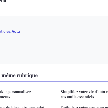
lia
rticles Actu
a même rubrique
aki : personnalisez
Simplifiez votre vie d'auto
ements
ces outils essentiels
ces du blog entreprenariat
Optimisez votre crm avec u