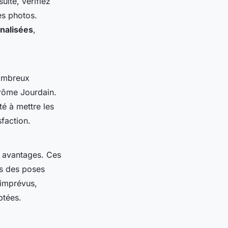
uite, vérifiez
es photos.
nalisées
,
nombreux
érôme Jourdain.
té à mettre les
sfaction.
 avantages. Ces
rs des poses
 imprévus,
ptées.