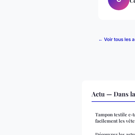
Cé
← Voir tous les a
Actu — Dans l
Tampon textile c-t
facilement les vêt
Découvrez les astu