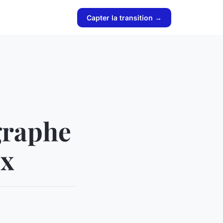
Capter la transition →
graphe
ux