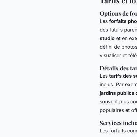
Tarifs et f
Options de for
Les
forfaits p
des futurs pare
studio
et en ext
défini de photos
visualiser et té
Détails des ta
Les
tarifs des 
inclus. Par exe
jardins publics
souvent plus co
populaires et of
Services inclu
Les forfaits c