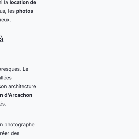
i la
location de
us, les
photos
ieux.
 à
toresques. Le
llées
on architecture
in d'Arcachon
és.
Un photographe
réer des