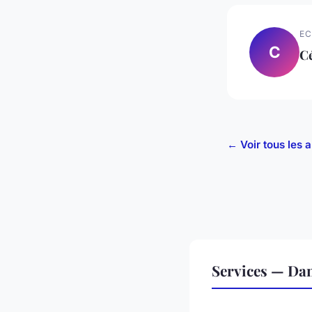
EC
C
Cé
← Voir tous les a
Services — Da