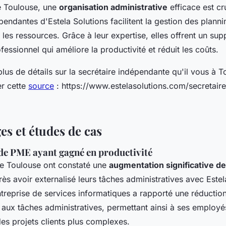
e Toulouse, une
organisation administrative
efficace est cr
pendantes d'Estela Solutions facilitent la gestion des planni
t les ressources. Grâce à leur expertise, elles offrent un sup
ofessionnel qui améliore la productivité et réduit les coûts.
lus de détails sur la secrétaire indépendante qu'il vous à T
er cette
source
: https://www.estelasolutions.com/secretair
s et études de cas
e PME ayant gagné en productivité
e Toulouse ont constaté une
augmentation significative de
ès avoir externalisé leurs tâches administratives avec Estel
treprise de services informatiques a rapporté une réducti
aux tâches administratives, permettant ainsi à ses employé
es projets clients plus complexes.