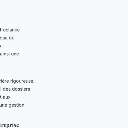
 freelance
pose du
s
ainsi une
ière rigoureuse.
i des dossiers
t aux
 une gestion
treprise