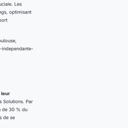
uciale. Les
ngs, optimisant
port
oulouse,
e-independante-
 leur
a Solutions. Par
on de 30 % du
s de se