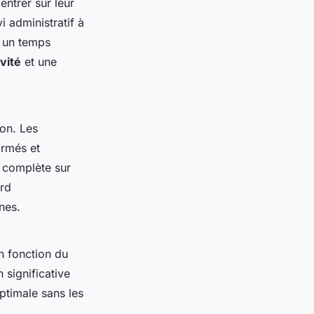
ntrer sur leur
i administratif à
t un temps
vité
et une
ion. Les
ormés et
é complète sur
ord
nes.
n fonction du
 significative
optimale sans les