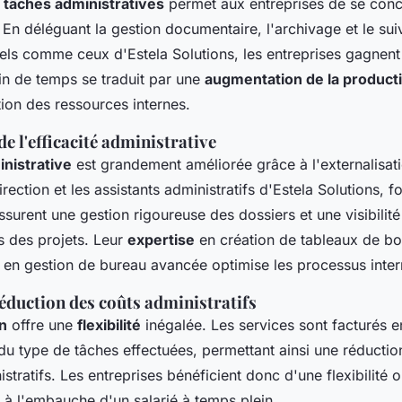
s tâches administratives
permet aux entreprises de se conce
En déléguant la gestion documentaire, l'archivage et le suiv
els comme ceux d'Estela Solutions, les entreprises gagnen
in de temps se traduit par une
augmentation de la producti
tion des ressources internes.
e l'efficacité administrative
inistrative
est grandement améliorée grâce à l'externalisat
irection et les assistants administratifs d'Estela Solutions, f
surent une gestion rigoureuse des dossiers et une visibilit
s des projets. Leur
expertise
en création de tableaux de b
t en gestion de bureau avancée optimise les processus inter
 réduction des coûts administratifs
on
offre une
flexibilité
inégalée. Les services sont facturés e
u type de tâches effectuées, permettant ainsi une réduction
stratifs. Les entreprises bénéficient donc d'une flexibilité 
s à l'embauche d'un salarié à temps plein.