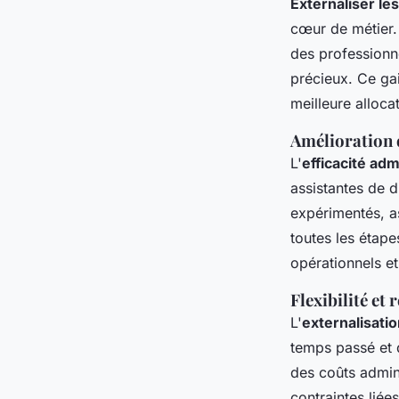
Externaliser le
cœur de métier. 
des professionn
précieux. Ce ga
meilleure alloca
Amélioration d
L'
efficacité adm
assistantes de d
expérimentés, as
toutes les étape
opérationnels e
Flexibilité et
L'
externalisati
temps passé et d
des coûts admini
contraintes liée