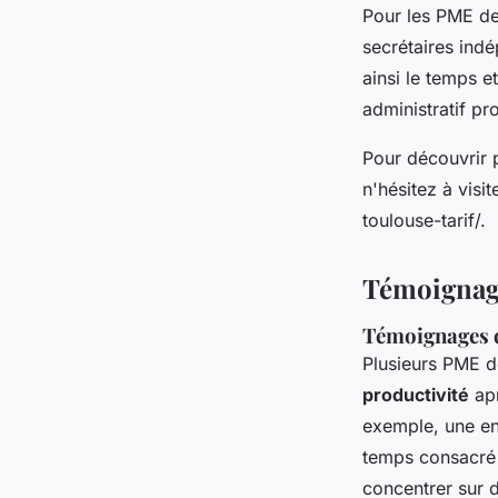
Pour les PME d
secrétaires indé
ainsi le temps e
administratif pr
Pour découvrir p
n'hésitez à visit
toulouse-tarif/.
Témoignage
Témoignages d
Plusieurs PME d
productivité
apr
exemple, une en
temps consacré 
concentrer sur d