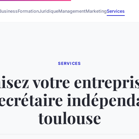
Business
Formation
Juridique
Management
Marketing
Services
SERVICES
sez votre entrepri
ecrétaire indépend
toulouse