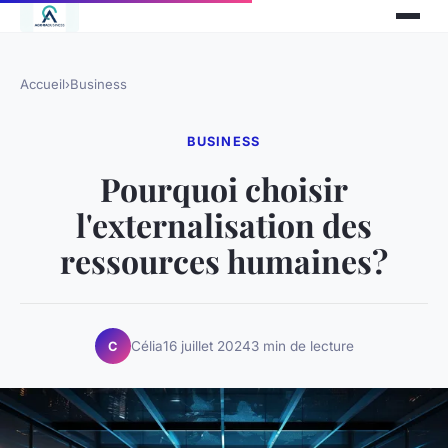
Accueil
›
Business
BUSINESS
Pourquoi choisir
l'externalisation des
ressources humaines?
Célia
16 juillet 2024
3 min de lecture
C